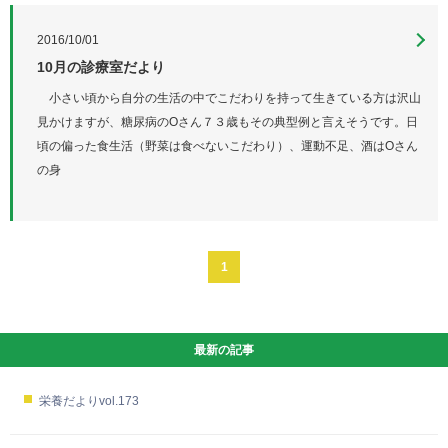
2016/10/01
10月の診療室だより
小さい頃から自分の生活の中でこだわりを持って生きている方は沢山
見かけますが、糖尿病のOさん７３歳もその典型例と言えそうです。日
頃の偏った食生活（野菜は食べないこだわり）、運動不足、酒はOさん
の身
1
最新の記事
栄養だよりvol.173