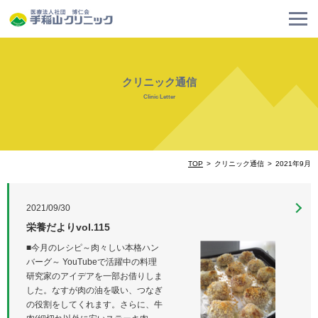
クリニック通信
Clinic Letter
TOP
クリニック通信
2021年9月
2021/09/30
栄養だよりvol.115
■今月のレシピ～肉々しい本格ハン
バーグ～ YouTubeで活躍中の料理
研究家のアイデアを一部お借りしま
した。なすが肉の油を吸い、つなぎ
の役割をしてくれます。さらに、牛