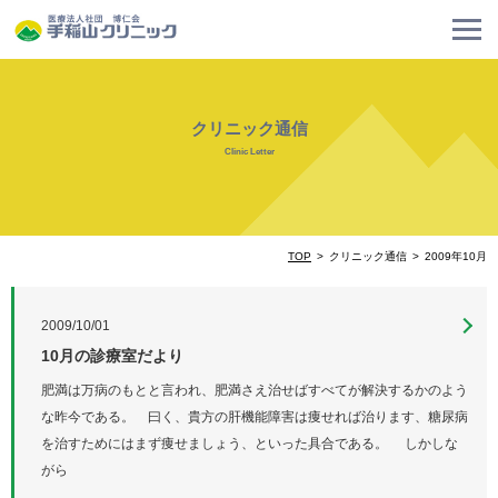
クリニック通信
Clinic Letter
TOP
クリニック通信
2009年10月
2009/10/01
10月の診療室だより
肥満は万病のもとと言われ、肥満さえ治せばすべてが解決するかのよう
な昨今である。 曰く、貴方の肝機能障害は痩せれば治ります、糖尿病
を治すためにはまず痩せましょう、といった具合である。 しかしな
がら