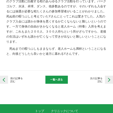
のクラブ活動に匹敵する程のあらゆるクラブ活動を行っています。パーク
ゴルフ、水泳、卓球、ダンス、他多数あるのですが、そのいずれも入会す
るには抽選が必要な程たくさんの参加希望者がいることがわかりました。
死ぬ前の暇つぶしと考えていたYさんにとってこれは驚きでした。人気の
クラブ入会には誰かが身体を悪くするか亡くならないと難しいというので
す。一方で身体の自由がきかなくなると老人ホーム（特養）入所を考えま
すが、これもまた２００人、３００人待ちという所がざらですから、老後
の生活はいずれも誰かが亡くなって空きが出ないと難しいということにな
ります。
死ぬまでの暇つぶしもままならず、老人ホームも満杯ということになる
と、向後どうしたら良いかと途方に暮れるYさんです。
前の記事を
次の記事を
一覧へ戻る
読む
読む
トップ
クリニックについて