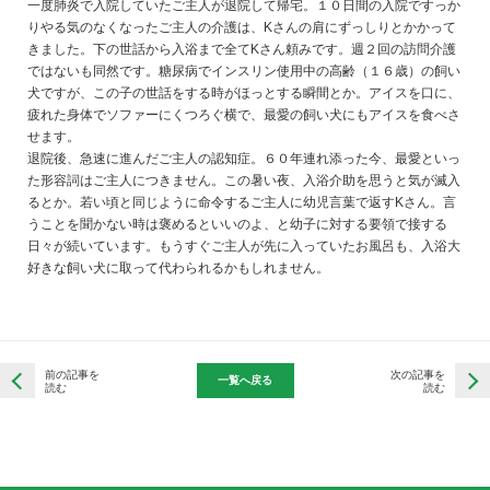
一度肺炎で入院していたご主人が退院して帰宅。１０日間の入院ですっか
りやる気のなくなったご主人の介護は、Kさんの肩にずっしりとかかって
きました。下の世話から入浴まで全てKさん頼みです。週２回の訪問介護
ではないも同然です。糖尿病でインスリン使用中の高齢（１６歳）の飼い
犬ですが、この子の世話をする時がほっとする瞬間とか。アイスを口に、
疲れた身体でソファーにくつろぐ横で、最愛の飼い犬にもアイスを食べさ
せます。
退院後、急速に進んだご主人の認知症。６０年連れ添った今、最愛といっ
た形容詞はご主人につきません。この暑い夜、入浴介助を思うと気が滅入
るとか。若い頃と同じように命令するご主人に幼児言葉で返すKさん。言
うことを聞かない時は褒めるといいのよ、と幼子に対する要領で接する
日々が続いています。もうすぐご主人が先に入っていたお風呂も、入浴大
好きな飼い犬に取って代わられるかもしれません。
前の記事を
次の記事を
一覧へ戻る
読む
読む