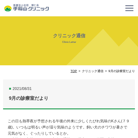
クリニック通信
Clinic Letter
TOP
クリニック通信
9月の診療室だより
■
2021/08/31
9月の診療室だより
この日も熱帯夜が予想される午後の外来に少しくたびれ気味のKさん(７９
歳)。いつもは明るい声が湿り気味のようです。飼い犬のチワワが暑さで
元気がなく、ぐったりしているとか。