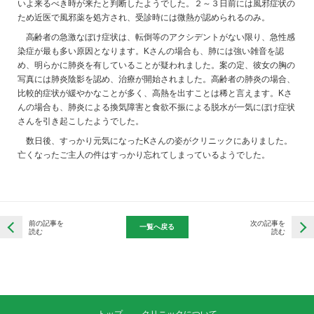
いよ来るべき時が来たと判断したようでした。２～３日前には風邪症状の
ため近医で風邪薬を処方され、受診時には微熱が認められるのみ。
高齢者の急激なぼけ症状は、転倒等のアクシデントがない限り、急性感
染症が最も多い原因となります。Kさんの場合も、肺には強い雑音を認
め、明らかに肺炎を有していることが疑われました。案の定、彼女の胸の
写真には肺炎陰影を認め、治療が開始されました。高齢者の肺炎の場合、
比較的症状が緩やかなことが多く、高熱を出すことは稀と言えます。Kさ
んの場合も、肺炎による換気障害と食欲不振による脱水が一気にぼけ症状
さんを引き起こしたようでした。
数日後、すっかり元気になったKさんの姿がクリニックにありました。
亡くなったご主人の件はすっかり忘れてしまっているようでした。
前の記事を
次の記事を
一覧へ戻る
読む
読む