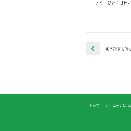
ょう。願わくば日
前の記事を
読
トップ
クリニックにつ