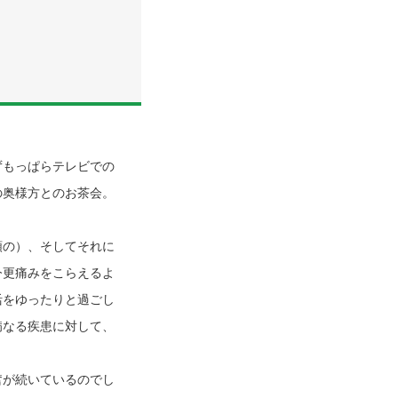
ずもっぱらテレビでの
の奥様方とのお茶会。
類の）、そしてそれに
今更痛みをこらえるよ
活をゆったりと過ごし
病なる疾患に対して、
奮が続いているのでし