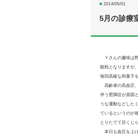
■
2014/05/01
5月の診療
Ｙさんの趣味は野
観戦となりますが
毎回高級な和菓子
高齢者の高血圧、
伴う肥満症が原因
うな運動などした
ているというのが
とりたてて目くじ
本日も血圧を上げ