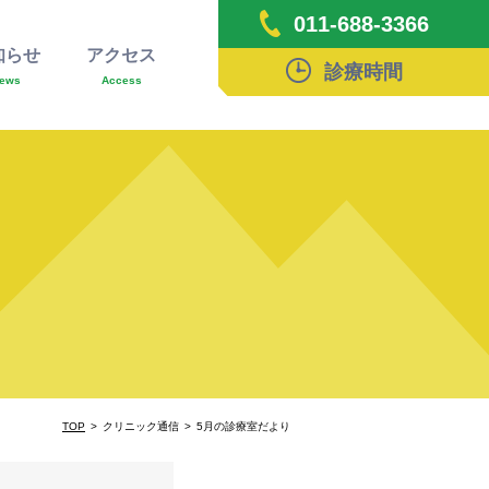
011-688-3366
知らせ
アクセス
診療時間
ews
Access
TOP
クリニック通信
5月の診療室だより